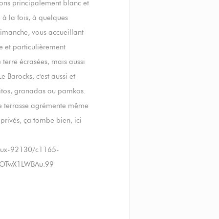
tons principalement blanc et
 à la fois, à quelques
dimanche, vous accueillant
e et particulièrement
terre écrasées, mais aussi
 Barocks, c'est aussi et
ojitos, granadas ou pamkos.
 une terrasse agrémente même
privés, ça tombe bien, ici
eaux-92130/c1165-
ZAOTwX1LWBAu.99