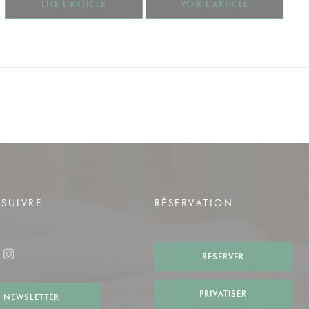
((OUVRE UNE NOUVELLE FENÊTRE))
((OUVRE UNE
LIRE L'ARTICLE
VOIR L'ARTICLE
SUIVRE
RÉSERVATION
RÉSERVER
ook ((ouvre une nouvelle fenêtre))
Instagram ((ouvre une nouvelle fenêtre))
PRIVATISER
NEWSLETTER