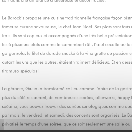
soir dans une ambiance chaleureuse et décontractée.
Le Barock’s propose une cuisine traditionnelle française façon bistro 
fameuse cuisine savoureuse, le chef Jean Noël. Ses plats sont fait
frais. Ils sont copieux et accompagnés d’une très belle présentatio
testé plusieurs plats comme le camembert rôti, l’œuf cocotte au fo
gorgonzola, le filet de dorade snacké à la vinaigrette de passion et
autant les uns que les autres, étaient vraiment délicieux. Et en desse
tiramuso spéculos !
La gérante, Giulia, a transformé ce lieu comme l’antre de la gastro
plus du côté restaurant, de nombreuses soirées, afterworks, happy 
seùaine, vous pouvez trouver des soirées œnologiques comme des so
par mois, le vendredi et samedi, des concerts sont organisés. Le Ba
privatisé le temps d’une soirée, que ce soit seulement une salle ou