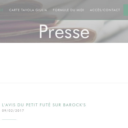
((OUVRE UNE NOUVELLE FENÊTRE))
((OUVRE UNE NOUVELLE F
SE
CARTE TAVOLA GIULIA
FORMULE DU MIDI
ACCÈS/CONTACT
Presse
L'AVIS DU PETIT FUTÉ SUR BAROCK'S
09/02/2017