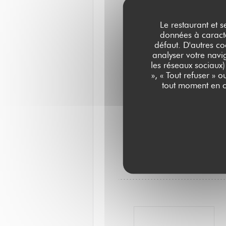
Le restaurant et s
données à caractèr
défaut. D'autres co
analyser votre navig
les réseaux sociaux)
», « Tout refuser » 
tout moment en c