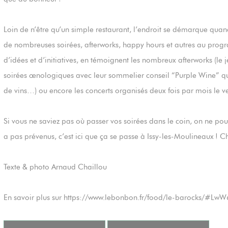
Loin de n’être qu’un simple restaurant, l’endroit se démarque quan
de nombreuses soirées, afterworks, happy hours et autres au prog
d’idées et d’initiatives, en témoignent les nombreux afterworks (le je
soirées œnologiques avec leur sommelier conseil “Purple Wine” qu
de vins…) ou encore les concerts organisés deux fois par mois le v
Si vous ne saviez pas où passer vos soirées dans le coin, on ne po
a pas prévenus, c’est ici que ça se passe à Issy-les-Moulineaux ! Ch
Texte & photo Arnaud Chaillou
En savoir plus sur https://www.lebonbon.fr/food/le-barocks/#L