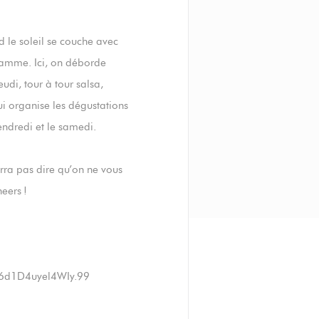
d le soleil se couche avec
ramme. Ici, on déborde
udi, tour à tour salsa,
i organise les dégustations
endredi et le samedi.
urra pas dire qu’on ne vous
eers !
wW6d1D4uyel4WIy.99