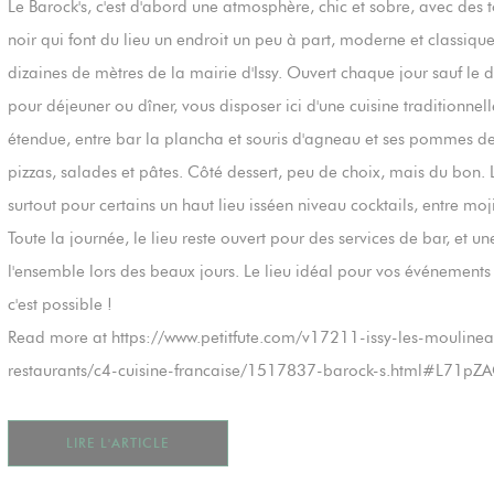
Le Barock's, c'est d'abord une atmosphère, chic et sobre, avec des 
noir qui font du lieu un endroit un peu à part, moderne et classique
dizaines de mètres de la mairie d'Issy. Ouvert chaque jour sauf le 
pour déjeuner ou dîner, vous disposer ici d'une cuisine traditionnell
étendue, entre bar la plancha et souris d'agneau et ses pommes de 
pizzas, salades et pâtes. Côté dessert, peu de choix, mais du bon. Le
surtout pour certains un haut lieu isséen niveau cocktails, entre m
Toute la journée, le lieu reste ouvert pour des services de bar, et
l'ensemble lors des beaux jours. Le lieu idéal pour vos événements 
c'est possible !
Read more at https://www.petitfute.com/v17211-issy-les-moulin
restaurants/c4-cuisine-francaise/1517837-barock-s.html#L71p
((OUVRE UNE NOUVELLE FENÊTRE))
LIRE L'ARTICLE