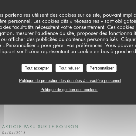
Tous ceux qui n’y ont pas encore mis les pieds, il est grand temps d’
es partenaires utilisent des cookies sur ce site, pouvant impli
repas ou une soirée. On vous aura prévenu, à Issy-les-Moulineaux, 
e personnel. Les cookies dits « nécessaires » sont obligatoir
okies facultatifs nécessitent votre consentement. Ces cookies f
passe !
ation, mesurer l'audience du site, proposer des fonctionnalit
 ou afficher des publicités ou contenus personnalisés. Clique
ou « Personnaliser » pour gérer vos préférences. Vous pouvez
Le Barok’s, 25 Rue Diderot, 92130 Issy-les-Moulineaux
liquant sur l'icône représentant un cookie en bas à gauche d
MANON JALBERT | KINGZ.FR
Tout accepter
Tout refuser
Personnaliser
Politique de protection des données à caractère personnel
((OUVRE UNE NOUVELLE FENÊTRE))
LIRE L'ARTICLE
Politique de gestion des cookies
ARTICLE PARU SUR LE BONBON
04/04/2016