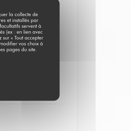
aller, que ce soit pour un
quer la collecte de
c’est au Barock’s que ça se
es et installés par
acultatifs servent à
és (ex : en lien avec
z sur « Tout accepter
 modifier vos choix à
es pages du site.