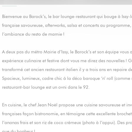
Bienvenue au Barock’s, le bar lounge-restaurant qui bouge à Issy-
française savoureuse, afterworks, salsa et concerts au programme, 
l’ambiance du resto de mamie !
A deux pas du métro Mairie d’Issy, le Barock’s et son équipe vous 
expérience culinaire et festive dont vous me direz des nouvelles ! Gi
transformé cet ancien restaurant italien il y a trois ans en repaire d
Spacieux, lumineux, cadre chic à la déco baroque ‘n’ roll (comme 
restaurant-bar lounge est un ovni dans le 92.
En cuisine, le chef Jean Noël propose une cuisine savoureuse et inv
françaises façon bistronomie, en témoigne cette excellente brochet
l’ananas frais et son riz de coco crémeux (photo à l’appui). Des prod
que du bonheur !